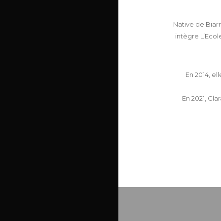
Native de Biarr
intègre L’Ecol
En 2014, el
En 2021, Cla