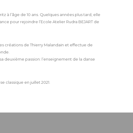
itz à l’âge de 10 ans. Quelques années plus tard, elle
rance pour rejoindre l’Ecole Atelier Rudra BEJART de
uses créations de Thierry Malandain et effectue de
onde.
à sa deuxième passion: l’enseignement de la danse
 classique en juillet 2021.