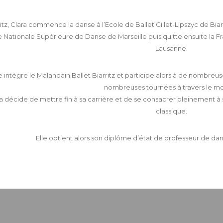
itz, Clara commence la danse à l’Ecole de Ballet Gillet-Lipszyc de Biarr
e Nationale Supérieure de Danse de Marseille puis quitte ensuite la F
Lausanne.
le intègre le Malandain Ballet Biarritz et participe alors à de nombre
nombreuses tournées à travers le m
ra décide de mettre fin à sa carrière et de se consacrer pleinement 
classique.
Elle obtient alors son diplôme d’état de professeur de danse