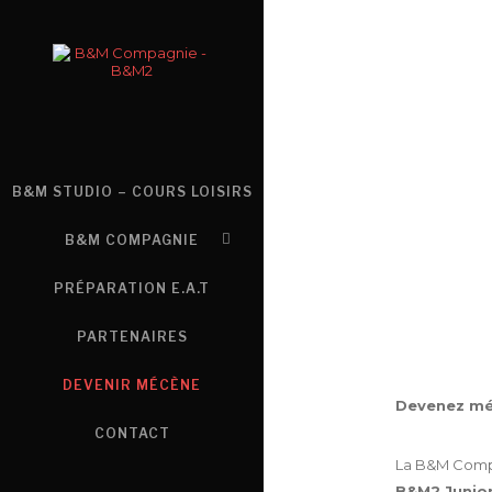
B&M STUDIO – COURS LOISIRS
B&M COMPAGNIE
PRÉPARATION E.A.T
PARTENAIRES
DEVENIR MÉCÈNE
Devenez méc
CONTACT
La B&M Compag
B&M2 Junio