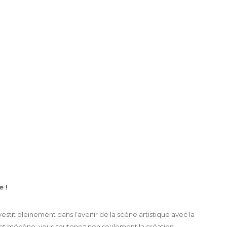
E
 !
estit pleinement dans l’avenir de la scène artistique avec la
ant mécène, vous soutenez non seulement la création