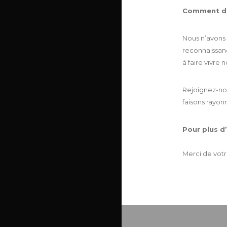
Comment de
Nous n’avons 
reconnaissan
à faire vivre n
Rejoignez-no
faisons rayon
Pour plus d
Merci de votr