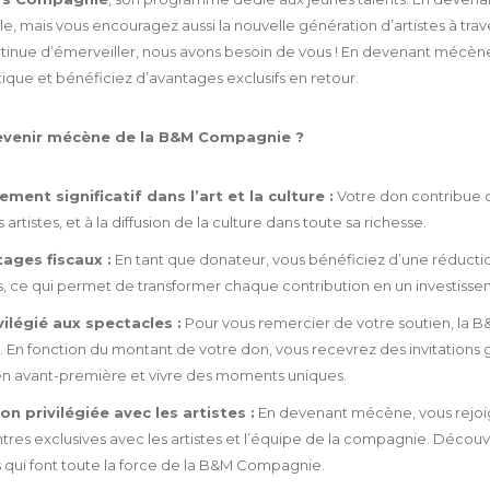
le, mais vous encouragez aussi la nouvelle génération d’artistes à trav
ntinue d’émerveiller, nous avons besoin de vous ! En devenant mécèn
stique et bénéficiez d’avantages exclusifs en retour.
evenir mécène de la B&M Compagnie ?
ent significatif dans l’art et la culture :
Votre don contribue d
 artistes, et à la diffusion de la culture dans toute sa richesse.
ages fiscaux :
En tant que donateur, vous bénéficiez d’une réduction
s, ce qui permet de transformer chaque contribution en un investissem
vilégié aux spectacles :
Pour vous remercier de votre soutien, la 
. En fonction du montant de votre don, vous recevrez des invitations
en avant-première et vivre des moments uniques.
on privilégiée avec les artistes :
En devenant mécène, vous rejoi
res exclusives avec les artistes et l’équipe de la compagnie. Découvr
 qui font toute la force de la B&M Compagnie.