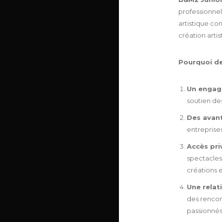
professionnel
artistique co
création arti
Pourquoi d
Un engagem
soutien des
Des avant
entreprise
Accès pri
spectacles
créations 
Une relati
des rencont
passionnés