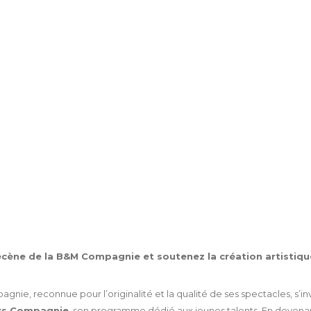
DEVENEZ MÉCÈN
ène de la B&M Compagnie et soutenez la création artistique
nie, reconnue pour l’originalité et la qualité de ses spectacles, s’inv
rs Compagnie
, son programme dédié aux jeunes talents. En deven